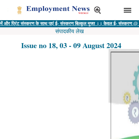
ट संस्करण के साथ पाएं ई- संस्करण बिल्कुल मुफ्त ।। केवल ई- संस्करण @ 400 रु ||
वि
संपादकीय लेख
Issue no 18, 03 - 09 August 2024