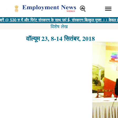
530 रु में और प्रिंट संस्करण के साथ पाएं ई- संस्करण बिल्कुल मुफ्त ।। केवल ई- सं
विशेष लेख
वॉल्यूम 23, 8-14 सितंबर, 2018