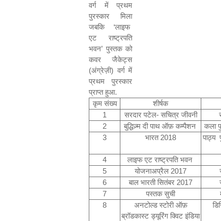
वर्ग में प्रथम
पुरस्कार मिला
जबकि
‘
लाइफ
एट राष्ट्रपति
भवन
’
पुस्तक को
कवर जैकेट्स
(अंग्रेज़ी) वर्ग में
प्रथम पुरस्कार
प्राप्त हुआ.
कृम संख्य
शीर्षक
1
सरदार पटेल- सचित्र जीवनी
2
बुद्धिज़्म दी पाथ ऑफ़ कम्पैशन
कला पु
3
भारत 2018
पाठ्य
4
लाइफ एट राष्ट्रपति भवन
5
योजनाअप्रैल 2017
6
बाल भारती सितंबर 2017
7
पस्तक सुची
8
अनटोल्ड स्टोरी ऑफ़
डिज
ब्रॉडकास्ट ड्यूरिंग क्विट इंडिया