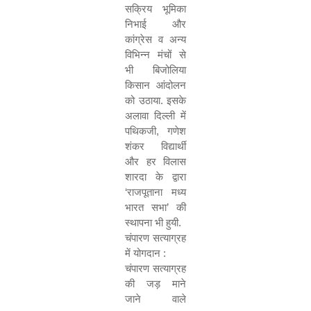
सक्रिय भूमिका
निभाई और
कांग्रेस व अन्य
विभिन्न मंचों से
भी बिजोलिया
किसान आंदोलन
को उठाया. इसके
अलावा दिल्ली में
पथिकजी
,
गणेश
शंकर विद्यार्थी
और हर विलास
शारदा के द्वारा
‘
राजपूताना मध्य
भारत सभा
’
की
स्थापना भी हुयी.
चंपारण सत्याग्रह
में योगदान :
चंपारण सत्याग्रह
की जड़ माने
जाने वाले