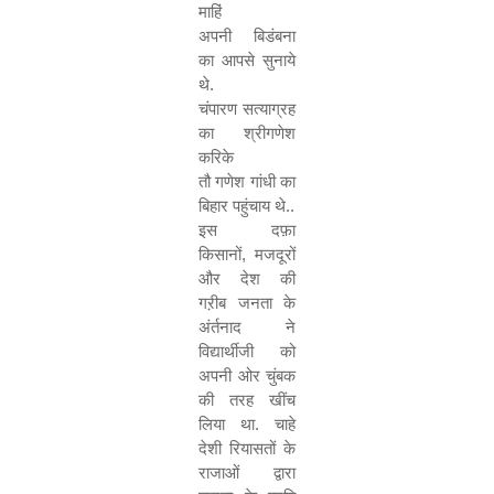
माहिं
अपनी बिडंबना
का आपसे सुनाये
थे.
चंपारण सत्याग्रह
का श्रीगणेश
करिके
तौ गणेश गांधी का
बिहार पहुंचाय थे..
इस दफ़ा
किसानों
,
मजदूरों
और देश की
गऱीब जनता के
अंर्तनाद ने
विद्यार्थीजी को
अपनी ओर चुंबक
की तरह खींच
लिया था. चाहे
देशी रियासतों के
राजाओं द्वारा