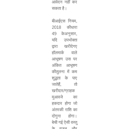
आवेदन नहीं कर
सकता है।
बीआईएस नियम
,
2018
कीधारा
49
केअनुसार
,
यदि उपभोक्ता
द्वारा खरीदेगए
हॉलमार्क वाले
आभूषण उस
पर
अंकित आभूषण
कीतुलना में कम
शुद्धता के पाए
जातेहैं
,
तो
खरीदार
/
ग्राहक
मुआवजे का
हकदार होगा जो
अंतरकी राशि का
दोगुना होगा।
बेची
गई ऐसी
वस्
तु
के वजन और