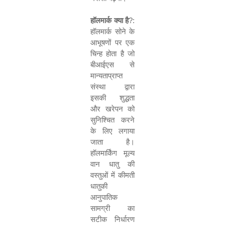
हॉलमार्क
क्
या
है
?:
हॉलमार्क सोने के
आभूषणों पर एक
चिन्‍ह होता है जो
बीआईएस से
मान्यताप्राप्त
संस्था द्वारा
इसकी शुद्धता
और खरेपन को
सुनिश्चित करने
के लिए लगाया
जाता है।
हॉलमार्किंग मूल्‍य
वान धातु की
वस्‍तुओं में कीमती
धातुकी
आनुपातिक
सामग्री का
सटीक निर्धारण