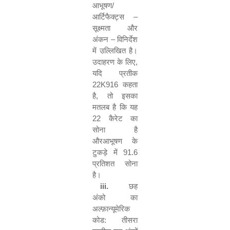
आभूषण
/
आर्टिफैक्ट्स
–
सूक्ष्मता और
अंकन
–
विनिर्देश
में उल्लिखित है।
उदाहरण के लिए
,
यदि प्रतीक
22K916
कहता
है
,
तो इसका
मतलब है कि यह
22
कैरेट का
सोना है
औरआभूषण के
टुकड़े में
91.6
प्रतिशत सोना
है।
iii.
छह
अंको
का
अल्फ़ान्यूमेरिक
कोड:
तीसरा