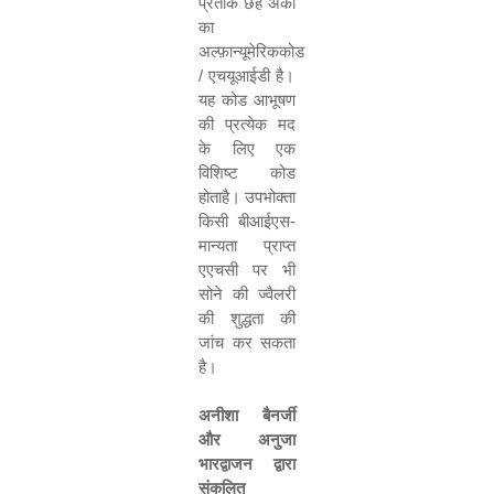
प्रतीक छह अंकों
का
अल्फ़ान्यूमेरिककोड
/
एचयूआईडी है।
यह कोड आभूषण
की प्रत्येक मद
के लिए एक
विशिष्
ट
कोड
होताहै।
उपभोक्
ता
किसी
बीआईएस
-
मान्
यता
प्राप्
त
एएचसी
पर
भी
सोने
की
ज्
वैलरी
की
शुद्धता
की
जांच
कर
सकता
है।
अनीशा
बैनर्जी
और
अनुजा
भारद्वाजन
द्वारा
संकलित