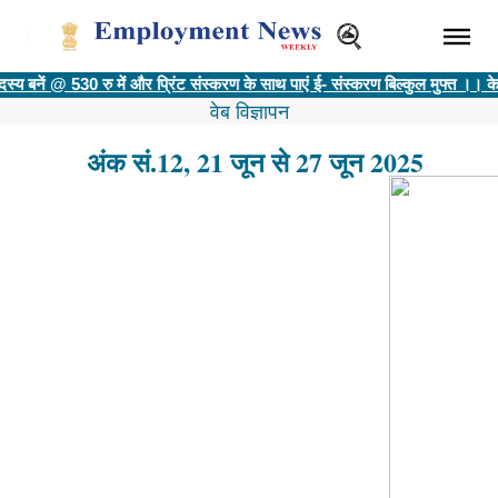
बनें @ 530 रु में और प्रिंट संस्करण के साथ पाएं ई- संस्करण बिल्कुल मुफ्त ।। केव
वेब विज्ञापन
अंक सं.12, 21 जून से 27 जून 2025