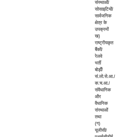
संस्थाओं/
सोसाइटियों/
सार्वजनिक
क्षेत्र के
उपक्रमों
ख)
राष्ट्रीयकृत
बैंकों/
रेलवे
भर्ती
बोर्ड़ों/
सं.लो.से.आ./
क.च.आ./
संवैधानिक
और
वैधानिक
संस्थाओं
तथा
(ग)
यूजीसी/
एआईसीटीई