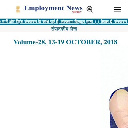
रिंट संस्करण के साथ पाएं ई- संस्करण बिल्कुल मुफ्त ।। केवल ई- संस्करण @ 400 रु |
संपादकीय लेख
Volume-28, 13-19 OCTOBER, 2018