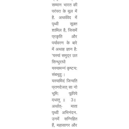
सम्मान भारत की
परंपरा के मूल में
है. अथर्ववेद में
पृथ्वी सूक्त
शामिल है
,
जिसमें
प्रकृति और
पर्यावरण के बारे
में अथाह ज्ञान है:
‘
यस्यां समुद्र उत
सिन्धुरापो
यस्यामन्नं कृष्टय:
संबभूवु:।
यस्यामिदं जिन्वति
प्राणदेजत् सा नो
भूमि: पूर्वपेये
दधातु ॥
3
॥
अर्थात्- माता
पृथ्वी अभिनंदन.
उनमें सन्निहित
हैं
,
महासागर और