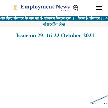
संस्करण के साथ पाएं ई- संस्करण बिल्कुल मुफ्त ।। केवल ई- संस्करण @ 400 रु ||
विज्
संपादकीय लेख
Issue no 29, 16-22 October 2021