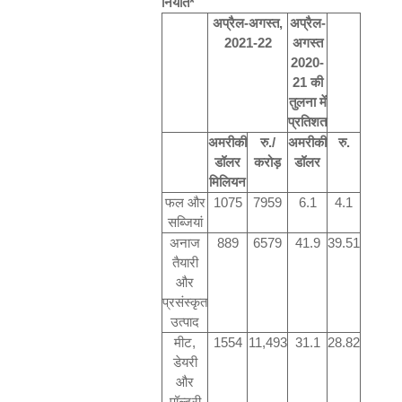
निर्यात
*
अप्रैल
-
अगस्त
,
अप्रैल
-
2021-22
अगस्त
2020-
21
की
तुलना में
प्रतिशत
अमरीकी
रु
./
अमरीकी
रु
.
डॉलर
करोड़
डॉलर
मिलियन
फल और
1075
7959
6.1
4.1
सब्जियां
अनाज
889
6579
41.9
39.51
तैयारी
और
प्रसंस्कृत
उत्पाद
मीट
,
1554
11,493
31.1
28.82
डेयरी
और
पॉल्ट्री