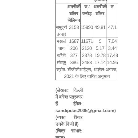
अमरीकी
रु
./
अमरीकी
रु
.
डॉलर
करोड़
डॉलर
मिलियन
समुद्री
3158
15890
49.81
47.1
उत्पाद
मसाले
1687
11671
9
7.04
चाय
296
2120
5.17
3.44
कॉफी
377
2378
19.78
17.48
तंबाकू
386
2483
17.14
14.95
स्रोत
:
डीजीसीआईएस
,
अप्रैल
-
अगस्त
,
2021
के लिए त्वरित अनुमान
(
लेखक
:
दिल्ली
में वरिष्ठ पत्रकार
हैं
.
ईमेल
:
sandipdas2005@gmail.com)
(
व्यक्त विचार
उनके निजी हैं
)
(
चित्र साभार
:
गूगल
)