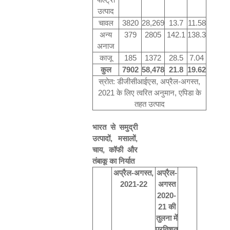
उत्पाद
चावल
3820
28,269
13.7
11.58
अन्य
379
2805
142.1
138.3
अनाज
काजू
185
1372
28.5
7.04
कुल
7902
58,478
21.8
19.62
स्रोत
:
डीजीसीआईएस
,
अप्रैल
-
अगस्त
,
2021
के लिए त्वरित अनुमान
,
एपिडा के
तहत उत्पाद
भारत से समुद्री
उत्पादों
,
मसालों
,
चाय
,
कॉफी और
तंबाकू का निर्यात
अप्रैल
-
अगस्त
,
अप्रैल
-
2021-22
अगस्त
2020-
21
की
तुलना में
प्रतिशत