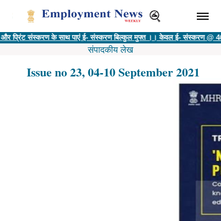
संस्करण के साथ पाएं ई- संस्करण बिल्कुल मुफ्त ।। केवल ई- संस्करण @ 400 रु ||
विज्ञ
संपादकीय लेख
Issue no 23, 04-10 September 2021