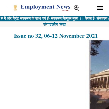
रिंट संस्करण के साथ पाएं ई- संस्करण बिल्कुल मुफ्त ।। केवल ई- संस्करण @ 400 रु |
संपादकीय लेख
Issue no 32, 06-12 November 2021