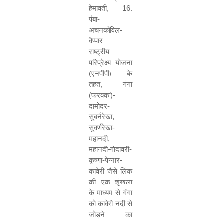
हेमावती
, 16.
पंबा-
अचनकोविल-
वैप्पार
राष्ट्रीय
परिप्रेक्ष्य योजना
(एनपीपी) के
तहत
,
गंगा
(फरक्का)-
दामोदर-
सुबर्नरेखा
,
सुवर्णरेखा-
महानदी
,
महानदी-गोदावरी-
कृष्णा-पेन्नार-
कावेरी जैसे लिंक
की एक शृंखला
के माध्यम से गंगा
को कावेरी नदी से
जोड़ने का