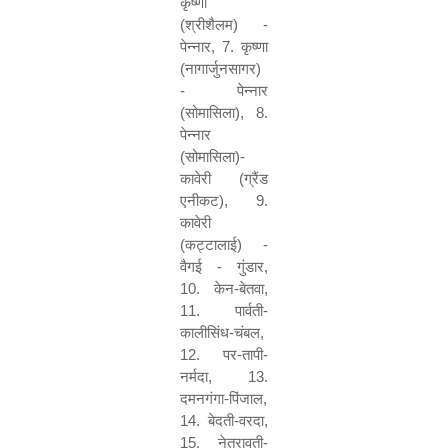
कृष्णा
(श्रीशैलम) -
पेन्नार
, 7.
कृष्णा
(नागार्जुनसागर)
- पेन्नार
(सोमासिला)
, 8.
पेन्नार
(सोमासिला)-
कावेरी (ग्रैंड
एनीकट)
, 9.
कावेरी
(कट्टालाई) -
वैगई - गुंडार
,
10.
केन-बेतवा
,
11.
पार्वती-
कालीसिंध-चंबल
,
12.
पर-तापी-
नर्मदा
, 13.
दमनगंगा-पिंजाल
,
14.
बेदती-वरदा
,
15.
नेत्रावती-