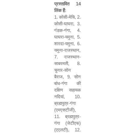
प्रस्तावित
14
लिंक हैं:
1.
कोसी-मेचि
, 2.
कोसी-घाघरा
, 3.
गंडक-गंगा
, 4.
घाघरा-यमुना
, 5.
शारदा-यमुना
, 6.
यमुना-राजस्थान
,
7.
राजस्थान-
साबरमती
, 8.
चुनार-सोन
बैराज
, 9.
सोन
बांध-गंगा की
दक्षिण सहायक
नदियां
, 10.
ब्रह्मपुत्र-गंगा
(एमएसटीजी)
,
11.
ब्रह्मपुत्र-
गंगा (जेटीएफ)
(एएलटी)
, 12.