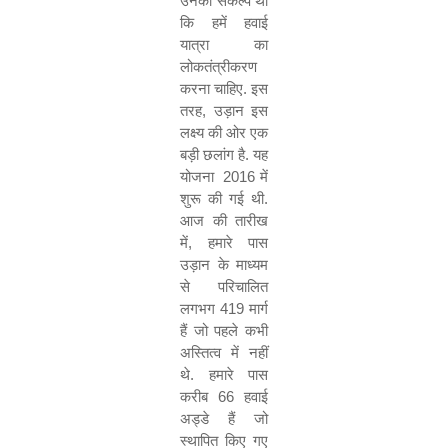
उनका
संकल्प
था
कि
हमें
हवाई
यात्रा
का
लोकतंत्रीकरण
करना
चाहिए
.
इस
तरह
,
उड़ान
इस
लक्ष्य
की
ओर
एक
बड़ी
छलांग
है
.
यह
योजना
2016
में
शुरू
की
गई
थी
.
आज
की
तारीख
में
,
हमारे
पास
उड़ान
के
माध्यम
से
परिचालित
लगभग
419
मार्ग
हैं
जो
पहले
कभी
अस्तित्व
में
नहीं
थे
.
हमारे
पास
करीब
66
हवाई
अड्डे
हैं
जो
स्थापित
किए
गए