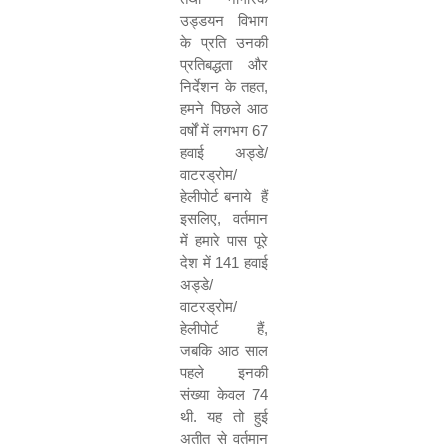
उड्डयन
विभाग
के
प्रति
उनकी
प्रतिबद्धता
और
निर्देशन
के
तहत
,
हमने
पिछले
आठ
वर्षों
में
लगभग
67
हवाई
अड्डे
/
वाटरड्रोम
/
हेलीपोर्ट
बनाये
हैं
इसलिए
,
वर्तमान
में
हमारे
पास
पूरे
देश
में
141
हवाई
अड्डे
/
वाटरड्रोम
/
हेलीपोर्ट
हैं
,
जबकि
आठ
साल
पहले
इनकी
संख्या
केवल
74
थी
.
यह
तो
हुई
अतीत
से
वर्तमान