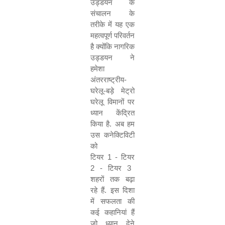
उड्डयन
के
संचालन
के
तरीके
में
यह
एक
महत्वपूर्ण
परिवर्तन
है
क्योंकि
नागरिक
उड्डयन
ने
हमेशा
अंतरराष्ट्रीय
-
घरेलू
-
बड़े
मेट्रो
घरेलू
विमानों
पर
ध्यान
केंद्रित
किया
है
.
अब
हम
उस
कनेक्टिविटी
को
टियर
1 -
टियर
2 -
टियर
3
शहरों
तक
बढ़ा
रहे
हैं
.
इस
दिशा
में
सफलता
की
कई
कहानियां
हैं
जो
ध्यान
देने