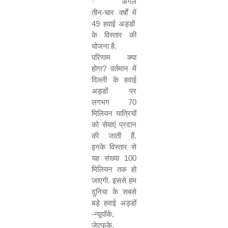
·
अगले
तीन
-
चार
वर्षों
में
49
हवाई
अड्डों
के
विस्तार
की
योजना
है
.
परिणाम
क्या
होगा
?
वर्तमान
में
दिल्ली
के
हवाई
अड्डों
पर
लगभग
70
मिलियन
यात्रियों
को
सेवाएं
प्रदान
की
जाती
हैं
.
इनके
विस्तार
से
यह
संख्या
100
मिलियन
तक
हो
जाएगी
.
इससे
हम
दुनिया
के
सबसे
बड़े
हवाई
अड्डों
-
न्यूयॉर्क
,
जेएफके
,