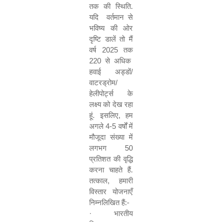
तक
की
स्थिति
.
यदि
वर्तमान
से
भविष्य
की
ओर
दृष्टि
डालें
तो
मैं
वर्ष
2025
तक
220
से
अधिक
हवाई
अड्डों
/
वाटरड्रोम
/
हेलीपोर्ट्स
के
लक्ष्य
को
देख
रहा
हूं
.
इसलिए
,
हम
अगले
4-5
वर्षों
में
मौजूदा
संख्या
में
लगभग
50
प्रतिशत
की
वृद्धि
करना
चाहते
हैं
.
तत्काल
,
हमारी
विस्तार
योजनाएँ
निम्नलिखित
हैं
:-
·
भारतीय