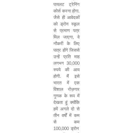
पायलट
ट्रेनिंग
कोर्स
करना
होगा
.
जैसे
ही
आवेदकों
को
ड्रोन
स्कूल
से
प्रमाण
पत्र
मिल
जाएगा
,
वे
नौकरी
के
लिए
पात्र
होंगे
जिससे
उन्हें
प्रति
माह
लगभग
30,000
रुपये
की
आय
होगी
.
मैं
इसे
भारत
में
एक
विशाल
रोज़गार
गुणक
के
रूप
में
देखता
हूं
क्योंकि
हमें
अगले
दो
से
तीन
वर्षों
में
कम
से
कम
100,000
ड्रोन