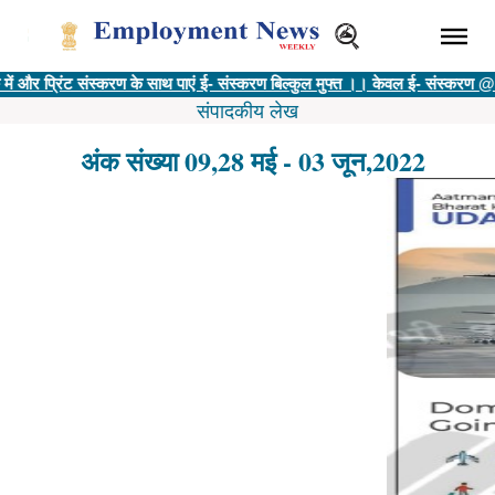
ंट संस्करण के साथ पाएं ई- संस्करण बिल्कुल मुफ्त ।। केवल ई- संस्करण @ 400 रु ||
वि
संपादकीय लेख
अंक संख्या 09,28 मई - 03 जून,2022