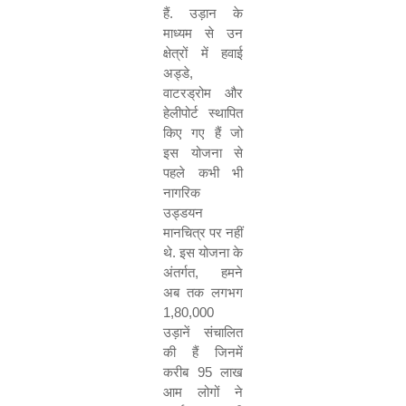
हैं
.
उड़ान
के
माध्यम
से
उन
क्षेत्रों
में
हवाई
अड्डे
,
वाटरड्रोम
और
हेलीपोर्ट
स्थापित
किए
गए
हैं
जो
इस
योजना
से
पहले
कभी
भी
नागरिक
उड्डयन
मानचित्र
पर
नहीं
थे
.
इस
योजना
के
अंतर्गत
,
हमने
अब
तक
लगभग
1,80,000
उड़ानें
संचालित
की
हैं
जिनमें
करीब
95
लाख
आम
लोगों
ने