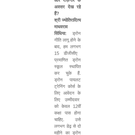
और
रोज़गार
के
अवसर
देख
रहे
हैं
?
श्री
ज्योतिरादित्य
माधवराव
सिंधिया
:
ड्रोन
नीति
लागू
होने
के
बाद
,
हम
लगभग
15
डीजीसीए
प्रमाणित
ड्रोन
स्कूल
स्थापित
कर
चुके
हैं
.
ड्रोन
पायलट
ट्रेनिंग
कोर्स
के
लिए
आवेदन
के
लिए
उम्मीदवार
को
केवल
12
वीं
कक्षा
पास
होना
चाहिए
.
उसे
लगभग
डेढ़
से
दो
महीने
का
ड्रोन