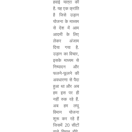
हवाई
यात्रा
की
है
.
यह
एक
क्रांति
है
जिसे
उड़ान
योजना
के
माध्यम
से
देश
में
आम
आदमी
के
लिए
लेकर
अंजाम
दिया
गया
है
.
उड़ान
का
विचार
,
इसके
माध्यम
से
निष्पादन
और
फलने
-
फूलने
की
अवधारणा
से
पैदा
हुआ
था
और
अब
हम
इस
पर
ही
नहीं
रुक
रहे
हैं
.
अब
हम
लघु
विमान
योजना
शुरू
कर
रहे
हैं
जिसमें
20
सीटों
वाले
विमान
होंगे
.