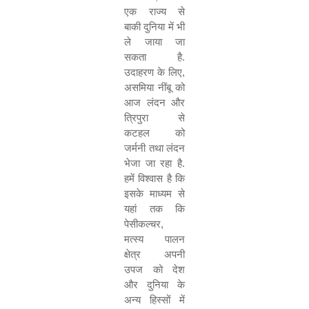
एक
राज्य
से
बाकी
दुनिया
में
भी
ले
जाया
जा
सकता
है
.
उदाहरण
के
लिए
,
असमिया
नींबू
को
आज
लंदन
और
त्रिपुरा
से
कटहल
को
जर्मनी
तथा
लंदन
भेजा
जा
रहा
है
.
हमें
विश्वास
है
कि
इसके
माध्यम
से
यहां
तक
कि
पेसीकल्चर
,
मत्स्य
पालन
क्षेत्र
अपनी
उपज
को
देश
और
दुनिया
के
अन्य
हिस्सों
में