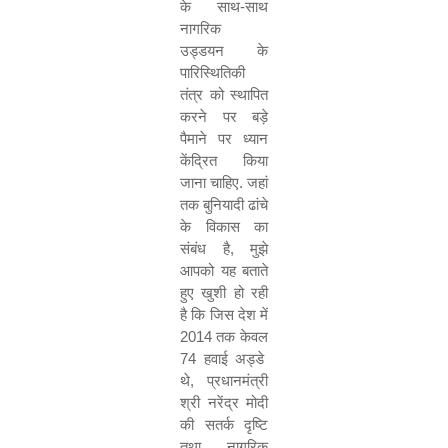
के
साथ
-
साथ
नागरिक
उड्डयन
के
पारिस्थितिकी
तंत्र
को
स्थापित
करने
पर
बड़े
पैमाने
पर
ध्यान
केंद्रित
किया
जाना
चाहिए
.
जहां
तक
बुनियादी
ढांचे
के
विकास
का
संबंध
है
,
मुझे
आपको
यह
बताते
हुए
खुशी
हो
रही
है
कि
जिस
देश
में
2014
तक
केवल
74
हवाई
अड्डे
थे
,
प्रधानमंत्री
श्री
नरेंद्र
मोदी
की
सतर्क
दृष्टि
तथा
नागरिक