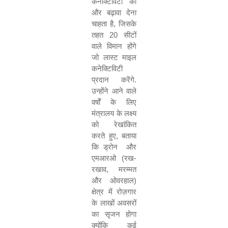
कनेक्टिविटी
को
और
बढ़ावा
देना
चाहता
है
,
जिसके
तहत
20
सीटों
वाले
विमान
होंगे
जो
लास्ट
माइल
कनेक्टिविटी
प्रदान
करेंगे
.
उन्होंने
आने
वाले
वर्षों
के
लिए
मंत्रालय
के
लक्ष्य
को
रेखांकित
करते
हुए
,
बताया
कि
ड्रोन
और
एमआरओ
(
रख
-
रखाव
,
मरम्मत
और
ओवरहाल
)
क्षेत्र
में
रोज़गार
के
लाखों
अवसरों
का
सृजन
होगा
क्योंकि
कई