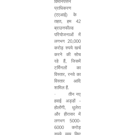
विमानपत्तन
प्राधिकरण
(
एएआई
)
के
तहत
,
हम
42
ब्राउनफील्ड
परियोजनाओं
में
लगभग
20,000
करोड़
रुपये
खर्च
करने
की
सोच
रहे
हैं
,
जिसमें
टर्मिनलों
का
विस्तार
,
रनवे
का
विस्तार
आदि
शामिल
हैं
.
·
तीन
नए
हवाई
अड्डों
-
होलोंगी
,
धुलेरा
और
हीरासर
में
लगभग
5000-
6000
करोड़
रुपये
व्यय
किए