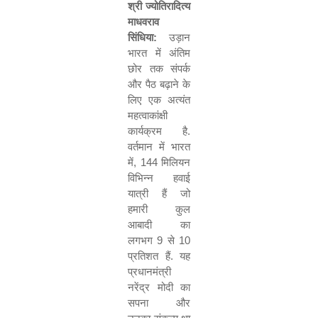
श्री
ज्योतिरादित्य
माधवराव
सिंधिया
:
उड़ान
भारत
में
अंतिम
छोर
तक
संपर्क
और
पैठ
बढ़ाने
के
लिए
एक
अत्यंत
महत्वाकांक्षी
कार्यक्रम
है
.
वर्तमान
में
भारत
में
, 144
मिलियन
विभिन्न
हवाई
यात्री
हैं
जो
हमारी
कुल
आबादी
का
लगभग
9
से
10
प्रतिशत
हैं
.
यह
प्रधानमंत्री
नरेंद्र
मोदी
का
सपना
और