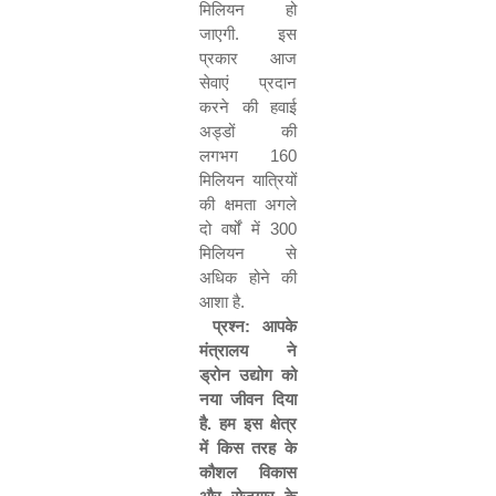
मिलियन
हो
जाएगी
.
इस
प्रकार
आज
सेवाएं
प्रदान
करने
की
हवाई
अड्डों
की
लगभग
160
मिलियन
यात्रियों
की
क्षमता
अगले
दो
वर्षों
में
300
मिलियन
से
अधिक
होने
की
आशा
है
.
प्रश्न
:
आपके
मंत्रालय
ने
ड्रोन
उद्योग
को
नया
जीवन
दिया
है
.
हम
इस
क्षेत्र
में
किस
तरह
के
कौशल
विकास