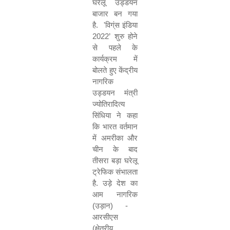
घरेलू
उड्डयन
बाजार
बन
गया
है
.
'
विग्ंस
इंडिया
2022
’
शुरु
होने
से
पहले
के
कार्यक्रम
में
बोलते
हुए
केंद्रीय
नागरिक
उड्डयन
मंत्री
ज्योतिरादित्य
सिंधिया
ने
कहा
कि
भारत
वर्तमान
में
अमरीका
और
चीन
के
बाद
तीसरा
बड़ा
घरेलू
ट्रेफिक
संभालता
है
.
उड़े
देश
का
आम
नागरिक
(
उड़ान
) -
आरसीएस
(
क्षेत्रीय