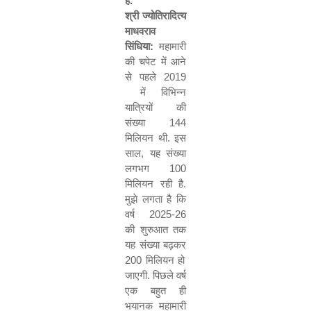
है
.
श्री
ज्योतिरादित्य
माधवराव
सिंधिया
:
महामारी
की
चपेट
में
आने
से
पहले
2019
में
विभिन्न
यात्रियों
की
संख्या
144
मिलियन
थी
.
इस
साल
,
यह
संख्या
लगभग
100
मिलियन
रही
है
.
मुझे
लगता
है
कि
वर्ष
2025-26
की
शुरुआत
तक
यह
संख्या
बढ़कर
200
मिलियन
हो
जाएगी
.
पिछले
वर्ष
एक
बहुत
ही
भयानक
महामारी