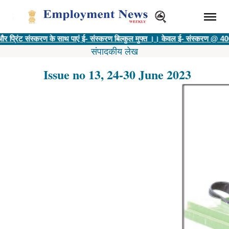
ंस्करण के साथ पाएं ई- संस्करण बिल्कुल मुफ्त ।। केवल ई- संस्करण @ 400 रु ||
विज्ञा
संपादकीय लेख
Issue no 13, 24-30 June 2023