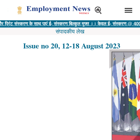
स्करण के साथ पाएं ई- संस्करण बिल्कुल मुफ्त ।। केवल ई- संस्करण @ 400 रु ||
विज्ञाप
संपादकीय लेख
Issue no 20, 12-18 August 2023