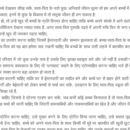
 बच्चे देखकर सीख सकें. माता-पिता के नाते कुछ अनिवार्य जीवन मूल्य जो हम अपने बच्चों में द
 जा सकता. इनमें से कुछ के विकास में तो समूचा जीवन ही लग सकता है:
 हो
,
तो उन्हें खुद भी बच्चों के प्रति विनम्र होना चाहिए ताकि बच्चे अपने संपर्क में आने
 टेलीविजन देखना ज्यादा पसंद है. अगर माता-पिता पुस्तकें पढऩे में अपनी रुचि फिर से जगा
 उन्हें खुद भी जमकर पढऩा चाहिए.
ाषा का उपयोग करना चाहिए जिसमें ईमानदारी और सम्मान झलकता हो. बच्चा माता-पिता
. माता-पिता को यह बात हमेशा याद रखनी चाहिए कि बच्चों के साथ उसी लहजे में बातचीत 
ें परिवार में जो कुछ उनके पास है उसके लिए कृतज्ञ महसूस करे और जो नहीं है उसकी प
रा के सामान्य कामकाज के लिए भी
‘
धन्यवाद
’
कहने के लिए प्रोत्साहित करना चाहिए भले ही ऐस
र व्यक्त करना बड़ा आसान हो जाता है.
 एहतियात बरतनी चाहिए ताकि घर में ईमानदारी का माहौल बने और बच्चे घर से बाहर होने वा
ी और बेईमानी को लेकर बच्चों से चर्चा कर सकें. उदाहरण के लिए माता-पिता स्कूल की प
खा रहे हैं.
दिखना चाहिए जिससे वे प्रेरणा ग्रहण कर सकें. जब कभी कोई बच्चा फिसलता है तो मात
 यह चर्चा की जानी चाहिए कि जिंदगी कामयाबियों और नाकामयाबियों का खेल है और जीवन म
.
प्रेरित करना चाहिए. उसे मुखर बनने के लिए प्रेरित किया जाना चाहिए. उसे सवाल प
से देना चाहिए. बच्चे को अपने माता-पिता के साथ किसी भी मुद्दे पर बातचीत की खुली
को माता-पिता के फैसलों पर प्रश्न करना शुरू कर देना चाहिए और उनके सवालों का माता-प