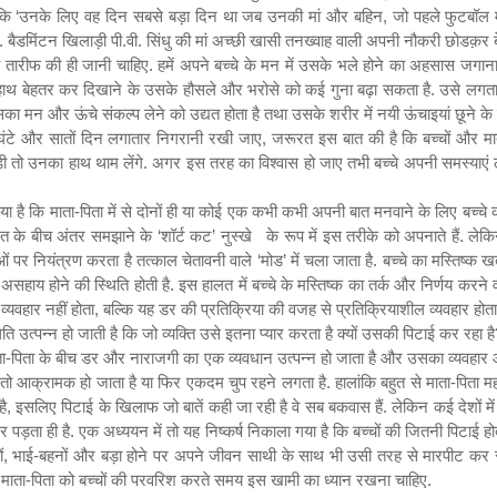
 कि
‘
उनके लिए वह दिन सबसे बड़ा दिन था जब उनकी मां और बहिन
,
जो पहले फुटबॉल मे
. बैडमिंटन खिलाड़ी पी.वी. सिंधु की मां अच्छी खासी तनख्वाह वाली अपनी नौकरी छोडक़र ब
तारीफ की ही जानी चाहिए. हमें अपने बच्चे के मन में उसके भले होने का अहसास जगाना
ा हाथ बेहतर कर दिखाने के उसके हौसले और भरोसे को कई गुना बढ़ा सकता है. उसे लगता
सका मन और ऊंचे संकल्प लेने को उद्यत होता है तथा उसके शरीर में नयी ऊंचाइयां छूने
ं घंटे और सातों दिन लगातार निगरानी रखी जाए
,
जरूरत इस बात की है कि बच्चों और मात
ी तो उनका हाथ थाम लेंगे. अगर इस तरह का विश्वास हो जाए तभी बच्चे अपनी समस्याएं 
ा है कि माता-पिता में से दोनों ही या कोई एक कभी कभी अपनी बात मनवाने के लिए बच्चे 
गलत के बीच अंतर समझाने के
‘
शॉर्ट कट
’
नुस्खे के रूप में इस तरीके को अपनाते हैं. ले
 पर नियंत्रण करता है तत्काल चेतावनी वाले
‘
मोड
’
में चला जाता है. बच्चे का मस्तिष्क
सहाय होने की स्थिति होती है. इस हालत में बच्चे के मस्तिष्क का तर्क और निर्णय करने
्यवहार नहीं होता
,
बल्कि यह डर की प्रतिक्रिया की वजह से प्रतिक्रियाशील व्यवहार ह
िति उत्पन्न हो जाती है कि जो व्यक्ति उसे इतना प्यार करता है क्यों उसकी पिटाई कर रहा है
माता-पिता के बीच डर और नाराजगी का एक व्यवधान उत्पन्न हो जाता है और उसका व्यवहा
या तो आक्रामक हो जाता है या फिर एकदम चुप रहने लगता है. हालांकि बहुत से माता-पिता 
है
,
इसलिए पिटाई के खिलाफ जो बातें कही जा रही है वे सब बकवास हैं. लेकिन कई देशों में
 पड़ता ही है. एक अध्ययन में तो यह निष्कर्ष निकाला गया है कि बच्चों की जितनी पिटाई हो
ं
,
भाई-बहनों और बड़ा होने पर अपने जीवन साथी के साथ भी उसी तरह से मारपीट कर सक
में माता-पिता को बच्चों की परवरिश करते समय इस खामी का ध्यान रखना चाहिए.