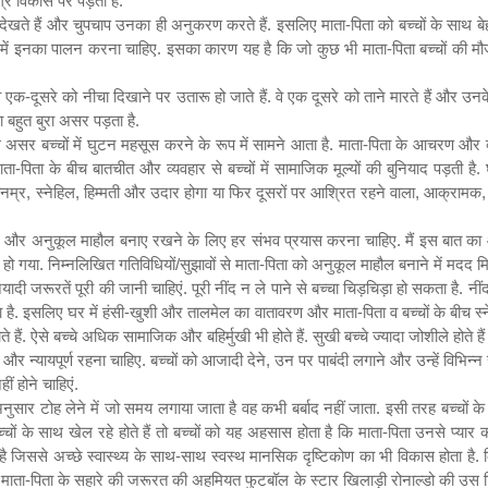
र विकास पर पड़ता है.
े देखते हैं और चुपचाप उनका ही अनुकरण करते हैं. इसलिए माता-पिता को बच्चों के साथ बे
 में इनका पालन करना चाहिए. इसका कारण यह है कि जो कुछ भी माता-पिता बच्चों की मौजूद
 एक-दूसरे को नीचा दिखाने पर उतारू हो जाते हैं. वे एक दूसरे को ताने मारते हैं और उनके
ा बहुत बुरा असर पड़ता है.
सर बच्चों में घुटन महसूस करने के रूप में सामने आता है. माता-पिता के आचरण और व्
ाता-पिता के बीच बातचीत और व्यवहार से बच्चों में सामाजिक मूल्यों की बुनियाद पड़ती ह
िनम्र
,
स्नेहिल
,
हिम्मती और उदार होगा या फिर दूसरों पर आश्रित रहने वाला
,
आक्रामक
 और अनुकूल माहौल बनाए रखने के लिए हर संभव प्रयास करना चाहिए. मैं इस बात का 
 हो गया. निम्नलिखित गतिविधियों/सुझावों से माता-पिता को अनुकूल माहौल बनाने में मदद मि
 जरूरतें पूरी की जानी चाहिएं. पूरी नींद न ले पाने से बच्चा चिड़चिड़ा हो सकता है. नींद 
इसलिए घर में हंसी-खुशी और तालमेल का वातावरण और माता-पिता व बच्चों के बीच स्नेह
 हैं. ऐसे बच्चे अधिक सामाजिक और बहिर्मुखी भी होते हैं. सुखी बच्चे ज्यादा जोशीले होते ह
्ष और न्यायपूर्ण रहना चाहिए. बच्चों को आजादी देने
,
उन पर पाबंदी लगाने और उन्हें विभिन्न 
 होने चाहिएं.
सार टोह लेने में जो समय लगाया जाता है वह कभी बर्बाद नहीं जाता. इसी तरह बच्चों के
 के साथ खेल रहे होते हैं तो बच्चों को यह अहसास होता है कि माता-पिता उनसे प्यार क
 जिससे अच्छे स्वास्थ्य के साथ-साथ स्वस्थ मानसिक दृष्टिकोण का भी विकास होता है.
ा-पिता के सहारे की जरूरत की अहमियत फुटबॉल के स्टार खिलाड़ी रोनाल्डो की उस टिप्प