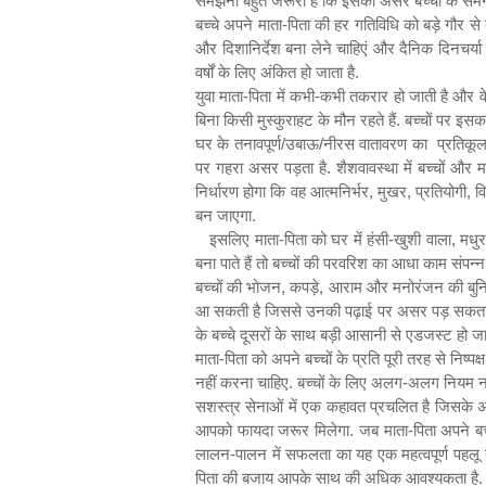
समझना बहुत जरूरी है कि इसका असर बच्चों के समग्
बच्चे अपने माता-पिता की हर गतिविधि को बड़े गौर स
और दिशानिर्देश बना लेने चाहिएं और दैनिक दिनचर्या
वर्षों के लिए अंकित हो जाता है.
युवा माता-पिता में कभी-कभी तकरार हो जाती है और वे
बिना किसी मुस्कुराहट के मौन रहते हैं. बच्चों पर इसक
घर के तनावपूर्ण/उबाऊ/नीरस वातावरण का प्रतिकूल अ
पर गहरा असर पड़ता है. शैशवावस्था में बच्चों और म
निर्धारण होगा कि वह आत्मनिर्भर
,
मुखर
,
प्रतियोगी
,
व
बन जाएगा.
इसलिए माता-पिता को घर में हंसी-खुशी वाला
,
मधुर
बना पाते हैं तो बच्चों की परवरिश का आधा काम संपन्न
बच्चों की भोजन
,
कपड़े
,
आराम और मनोरंजन की बुनियादी
आ सकती है जिससे उनकी पढ़ाई पर असर पड़ सकता है. 
के बच्चे दूसरों के साथ बड़ी आसानी से एडजस्ट हो जाते
माता-पिता को अपने बच्चों के प्रति पूरी तरह से निष्पक
नहीं करना चाहिए. बच्चों के लिए अलग-अलग नियम नहीं
सशस्त्र सेनाओं में एक कहावत प्रचलित है जिसके अनु
आपको फायदा जरूर मिलेगा. जब माता-पिता अपने बच्चों
लालन-पालन में सफलता का यह एक महत्वपूर्ण पहलू है
पिता की बजाय आपके साथ की अधिक आवश्यकता है. मात