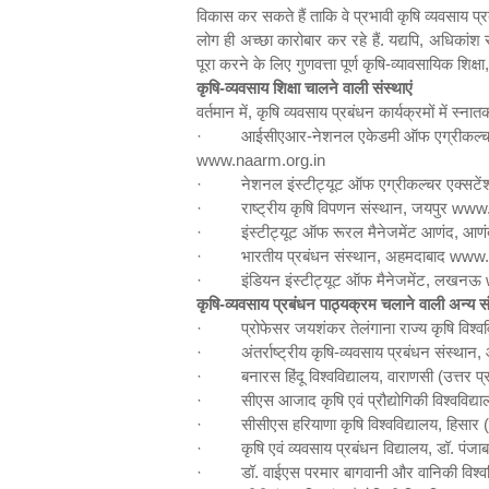
विकास कर सकते हैं ताकि वे प्रभावी कृषि व्यवसाय प्रब
लोग ही अच्छा कारोबार कर रहे हैं. यद्यपि
,
अधिकांश रा
पूरा करने के लिए गुणवत्ता पूर्ण कृषि-व्यावसायिक शिक्षा
कृषि-व्यवसाय शिक्षा चालने वाली संस्थाएं
वर्तमान में
,
कृषि व्यवसाय प्रबंधन कार्यक्रमों में स्ना
·
आईसीएआर-नेशनल एकेडमी ऑफ एग्रीकल्चरल र
www.naarm.org.in
·
नेशनल इंस्टीट्यूट ऑफ एग्रीकल्चर एक्सटेंश
·
राष्ट्रीय कृषि विपणन संस्थान
,
जयपुर
www.
·
इंस्टीट्यूट ऑफ रूरल मैनेजमेंट आणंद
,
आणं
·
भारतीय प्रबंधन संस्थान
,
अहमदाबाद
www.i
·
इंडियन इंस्टीट्यूट ऑफ मैनेजमेंट
,
लखनऊ
w
कृषि-व्यवसाय प्रबंधन पाठ्यक्रम चलाने वाली अन्य संस
·
प्रोफेसर जयशंकर तेलंगाना राज्य कृषि विश्वव
·
अंतर्राष्ट्रीय कृषि-व्यवसाय प्रबंधन संस्थान
,
·
बनारस हिंदू विश्वविद्यालय
,
वाराणसी (उत्तर प
·
सीएस आजाद कृषि एवं प्रौद्योगिकी विश्वविद्य
·
सीसीएस हरियाणा कृषि विश्वविद्यालय
,
हिसार 
·
कृषि एवं व्यवसाय प्रबंधन विद्यालय
,
डॉ. पंजाब
·
डॉ. वाईएस परमार बागवानी और वानिकी विश्व