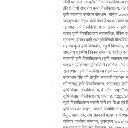
·
जीपी पंत कृषि एवं प्रौद्योगिकी विश्वविद्याल
·
इंदिरा गांधी राष्ट्रीय मुक्त विश्वविद्यालय
,
नई द
·
कृषि व्यवसाय प्रबंधन संस्थान
,
नोएडा
www.
·
जवाहरलाल नेहरू कृषि विश्वविद्यालय (कृषि मह
·
जूनागढ़ कृषि विश्वविद्यालय स्नातकोत्तर कृषि
·
केरल कृषि विश्वविद्यालय सहकारिता
,
बैंकिंग 
·
महाराणा प्रताप कृषि एवं प्रौद्योगिकी विश्व
·
महात्मा फुले कृषि विद्यापीठ
,
राहुरी विद्यापीठ
,
रा
·
राष्ट्रीय ग्रामीण विकास संस्थान
,
राजेंद्रनग
·
नवसारी कृषि विश्वविद्यालय (कृषि व्यवसाय प
·
पंजाब एग्रीकल्चर यूनिवर्सिटी (कॉलेज ऑफ ए
·
राजस्थान कृषि विश्वविद्यालय (कृषि-व्यवसाय प
·
उदयभान सिंह जी क्षेत्रीय सहकारी प्रबंधन स
·
तमिलनाडु कृषि विश्वविद्यालय
,
कोयम्बत्तूर (त
·
कृषि विज्ञान विश्वविद्यालय
,
बैंगलोर
,
http:
//
ww
·
कृषि विज्ञान विश्वविद्यालय
,
धारवाड़
,
http
://
w
·
मुंबई विश्वविद्यालय गरवारे कॅरिअर शिक्षा एवं
·
कृषि प्रबंधन केंद्र
,
उत्कल विश्वविद्यालय
,
भु
·
वैकुंठ मेहता राष्ट्रीय सहकारी प्रबंधन संस्था
·
जेवियर प्रबंधन संस्थान
,
भुवनेश्वर
www.xi
·
दून व्यवसाय विद्यालय देहरादून
,
http
://
www