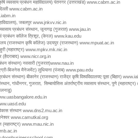
य (कृषि व्यवसाय प्रबंधन महाविद्यालय) पंतनगर (उत्तराखंड)
www.cabm.ac.in
िल्ली
www.cabm.ac.in
iabm.in
ाविद्यालय)
,
जबलपुर
www.jnkvv.nic.in
 व्यवसाय प्रबंधन संस्थान
,
जूनागढ़ (गुजरात)
www.jau.in
एवं प्रबंधन कॉलेज त्रिशूर
, (
केरल)
www.kau.edu
विद्यालय (राजस्थान कृषि कॉलेज) उदयपुर (राजस्थान)
www.mpuat.ac.in
हुरी (महाराष्ट्र)
www.mpkv.mk.nic.in
र (हैदराबाद)
www.nicr.org.in
्रबंधन संस्थान) नवसारी (गुजरात)
www.nau.in
ग्री-बिजनेस मैनेजमेंट) लुधियाना (पंजाब)
www.pau.edu
्रबंधन संस्थान) बीकानेर (राजस्थान) राजेंद्र कृषि विश्वविद्यालयए पूसा (बिहार)
www.ia
ंस्थान
,
गांधीनगर
,
गुजरात
,
सिम्बायोसिस अंतर्राष्ट्रीय व्यवसाय संस्थान
,
पुणे (महाराष्ट्र)
मिलनाडु)
w.uasbangalore.edu.in
ww.uasd.edu
 विकास संस्थान
www.dns2.mu.ac.in
वनेश्वर
www.camutkal.org
न (महाराष्ट्र)
www.mau.nic.in
mb.ac.in
.doonbusinessschool.com