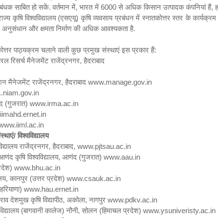
ंधक साबित हो सकें. वर्तमान में
,
भारत में
6000
से अधिक किसान उत्पादक कंपनियां हैं
,
ह
ज्य कृषि विश्वविद्यालय (एसएयू) कृषि व्यवसाय प्रबंधन में स्नातकोत्तर स्तर के कार्यक्रम च
,
अनुसंधान और क्षमता निर्माण की अधिक आवश्यकता है.
तकोत्तर पाठ्यक्रम चलाने वाली कुछ प्रमुख संस्थाएं इस प्रकार हैं:
िसर्च मैनेजमेंट राजेंद्रनगर
,
हैदराबाद
न मैनेजमेंट राजेंद्रनगर
,
हैदराबाद
www.manage.gov.in
.niam.gov.in
द (गुजरात)
www.irma.ac.in
imahd.ernet.in
ww.iiml.ac.in
्थाएं/ विश्वविद्यालय
िद्यालय राजेंद्रनगर
,
हैदराबाद
, www.pjtsau.ac.in
आणंद कृषि विश्वविद्यालय
,
आणंद (गुजरात)
www.aau.in
्रदेश)
www.bhu.ac.in
ालय
,
कानपुर (उत्तर प्रदेश)
www.csauk.ac.in
(हरियाणा)
www.hau.ernet.in
राव देशमुख कृषि विद्यापीठ
,
अकोला
,
नागपुर
www.pdkv.ac.in
विद्यालय (बागवानी कालेज) नौनी
,
सोलन (हिमाचल प्रदेश)
www.ysuniveristy.ac.in