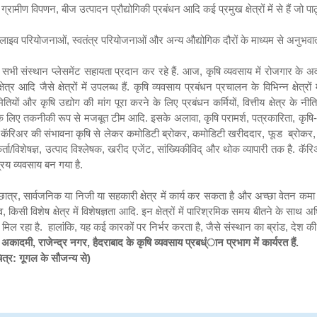
,
ग्रामीण विपणन
,
बीज उत्पादन प्रौद्योगिकी प्रबंधन आदि कई प्रमुख क्षेत्रों में से हैं जो पाठ
लाइव परियोजनाओं
,
स्वतंत्र परियोजनाओं और अन्य औद्योगिक दौरों के माध्यम से अनुभवात्म
सभी संस्थान प्लेसमेंट सहायता प्रदान कर रहे हैं. आज
,
कृषि व्यवसाय में रोजगार के 
क्षेत्र आदि जैसे क्षेत्रों में उपलब्ध हैं. कृषि व्यवसाय प्रबंधन प्रचालन के विभिन्न क्षेत्
ियों और कृषि उद्योग की मांग पूरा करने के लिए प्रबंधन कर्मियों
,
वित्तीय क्षेत्र के नीति
वा के लिए तकनीकी रूप से मजबूत टीम आदि. इसके अलावा
,
कृषि परामर्श
,
पत्रकारिता
,
कृषि-
 में कॅरिअर की संभावना कृषि से लेकर कमोडिटी ब्रोकर
,
कमोडिटी खरीददार
,
फूड
ब्रोकर
ता/विशेषज्ञ
,
उत्पाद विश्लेषक
,
खरीद एजेंट
,
सांख्यिकीविद् और थोक व्यापारी तक है. कॅरिअर
य व्यवसाय बन गया है.
छात्र
,
सार्वजनिक या निजी या सहकारी क्षेत्र में कार्य कर सकता है और अच्छा वेतन कमा सक
व
,
किसी विशेष क्षेत्र में विशेषज्ञता आदि. इन क्षेत्रों में पारिश्रमिक समय बीतने के साथ
मिल रहा है.
हालांकि
,
यह कई कारकों पर निर्भर करता है
,
जैसे संस्थान का ब्रांड
,
देश की 
न अकादमी
,
राजेन्द्र नगर
,
हैदराबाद के कृषि व्यवसाय प्रबध्ंान प्रभाग में कार्यरत हैं.
ित्र: गूगल के सौजन्य से)