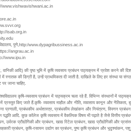
//
www.vishwavishwani.ac.in
re.ac.in
w.svvr.org
tp
://
isab.org.in
ty.edu
िद्यालय
,
पुणे
,http:/www.dypagribussiness.ac.in
ttps
://
angrau.ac.in
p
://
www.ipu.in
ग
,
वानिकी आदि) की पृष्ठ भूमि में कृषि व्यवसाय प्रबंधन पाठ्यक्रम में प्रवेश करने की दि
ों में स्नातक की डिग्री है
,
उन्हें प्राथमिकता दी जाती है. दाखिले के लिए हर संस्था या संग
ट पर जाना चाहिए.
वविद्यालय कृषि-व्यवसाय प्रबंधन में पाठ्यक्रम चला रहे हैं. विभिन्न संस्थानों में पाठ्यक्
ें प्रस्तुत किए जाते हैं.कृषि- व्यवसाय माहौल और नीति
,
व्यवसाय कानून और नैतिकता
,
ब
चना प्रणाली
,
प्रबंधकीय अर्थशास्त्र
,
प्रबंधकीय लेखांकन और नियंत्रण
,
विपणन प्रबंधन
 पद्धति आदि. कुछ कॉलेज कृषि व्यवसाय में वैकल्पिक विषय भी पढ़ाते है जैसे वित्तीय प्रबं
ंधन
,
उर्वरक प्रौद्योगिकी और प्रबंधन
,
खाद्य रिटेल प्रबंधन
,
खाद्य प्रौद्योगिकी और प्रसं
सहकारी प्रबंधन
,
कृषि-रसायन उद्योग का प्रबंधन
,
पुष्प कृषि प्रबंधन और भूदृश्यांकन
,
पशु