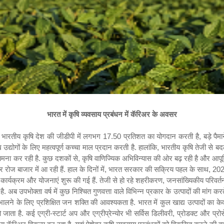
भारत में कृषि व्यवसाय प्रबंधन में कॅरिअर के अवसर
ै. भारतीय कृषि देश की जीडीपी में लगभग
17.50
प्रतिशत का योगदान करती है
,
बड़े पै
द्योगों के लिए महत्वपूर्ण कच्चा माल प्रदान करती है. हालांकि
,
भारतीय कृषि तेजी से बद
 सामना कर रही है. कुछ दशकों से
,
कृषि वाणिज्यिक अभिविन्यास की ओर बढ़ रही है और आपूर्त
ोज बाजार में आ रही हैं. हाल के दिनों में
,
भारत सरकार की सक्रिय पहल के साथ
, 20
 कार्यक्रम और योजनाएं शुरू की गई हैं. तेजी से हो रहे शहरीकरण
,
जनसांख्यिकीय परिवर्त
. अब उपभोक्ता वर्ष में कुछ निश्चित गुणवत्ता वाले विभिन्न प्रकार के उत्पादों की मांग करते
ालने के लिए प्रशिक्षित जन शक्ति की आवश्यकता है. भारत में कुल खाद्य उत्पादों का 
 जाता है. कई एग्री-स्टार्ट अप और एग्रीप्रेन्योर भी सर्विस डिलीवरी
,
प्रोडक्ट और प्रोस