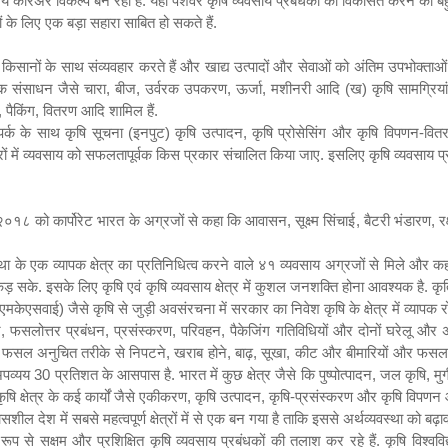
य कॅरिअर विकल्प बन रहा है. यहां पेशेवर कृषि व्यवसाय प्रबंधकों को विकसित करने की बह
ं के लिए एक बड़ा सहारा साबित हो सकते हैं.
 किसानों के साथ संव्यवहार करते हैं और खाद्य उत्पादों और सेवाओं को अंतिम उपभोक्ताओं त
क संसाधन जैसे चारा
,
बीज
,
उर्वरक उपकरण
,
ऊर्जा
,
मशीनरी आदि (ख) कृषि सामग्रियां
,
पैकिंग
,
वितरण आदि शामिल हैं.
पर्क के साथ कृषि सूचना (इनपुट) कृषि उत्पादन
,
कृषि प्रोसेसिंग और कृषि विपणन-वितरण
 क्षेत्रों में व्यवसाय को सफलतापूर्वक किस प्रकार संचालित किया जाए. इसलिए कृषि व्यवसाय प
२०१८ को कार्पोरेट भारत के अग्रजों से कहा कि आवासन
,
सूक्ष्म सिंचाई
,
बैटरी भंडारण
,
र
्था के एक व्यापक क्षेत्र का प्रतिनिधित्व करने वाले ४१ व्यवसाय अग्रजों से मिले और कह
 सके. इसके लिए कृषि एवं कृषि व्यवसाय क्षेत्र में कुशल जनशक्ति होना आवश्यक है. कृत्
एमकेएसवाई) जैसे कृषि से जुड़ी अवसंरचना में सरकार का निवेश कृषि के क्षेत्र में व्यापक 
न
,
फसलोत्तर प्रबंधन
,
प्रसंस्करण
,
परिवहन
,
पैकेजिंग गतिविधियों और दोनों घरेलू और अंत
 फसल अनुचित तरीके से निपटने
,
खराब होने
,
बाढ़
,
सूखा
,
कीट और बीमारियों और फसल के
 अपव्यय
30
प्रतिशत के आसपास है. भारत में कुछ क्षेत्र जैसे कि पुष्पोत्पादन
,
जल कृषि
,
मु
कृषि क्षेत्र के कई कार्यों जैसे एकीकरण
,
कृषि उत्पादन
,
कृषि-प्रसंस्करण और कृषि विपणन और
शील देश में सबसे महत्वपूर्ण क्षेत्रों में से एक बन गया है ताकि इससे अर्थव्यवस्था को बढ़
से सक्षम और प्रशिक्षित कृषि व्यवसाय प्रबंधकों की तलाश कर रहे हैं. कृषि विश्ववि