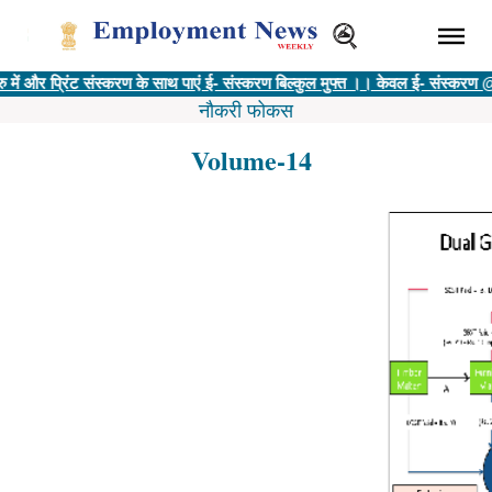
िंट संस्करण के साथ पाएं ई- संस्करण बिल्कुल मुफ्त ।। केवल ई- संस्करण @ 400 रु ||
नौकरी फोकस
Volume-14