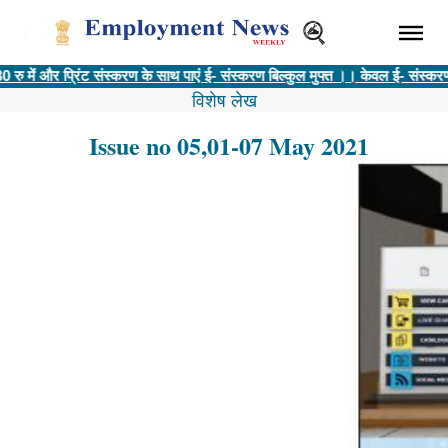
प्रिंट संस्करण के साथ पाएं ई- संस्करण बिल्कुल मुफ्त ।। केवल ई- संस्करण @ 400 रु
विशेष लेख
Issue no 05,01-07 May 2021