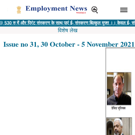
ं और प्रिंट संस्करण के साथ पाएं ई- संस्करण बिल्कुल मुफ्त ।। केवल ई- संस्करण @ 4
विशेष लेख
Issue no 31, 30 October - 5 November 2021