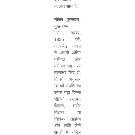
बदलाव आया है
.
नोबेल पुरस्कार
-
कुछ तथ्य
27
नवंबर
,
1895
को
,
अल्फ्रेड नोबेल
ने अपनी अंतिम
वसीयत और
वसीयतनामा पर
हस्ताक्षर किए थे
,
जिनके अनुसार
उनकी संपत्ति का
सबसे बड़ा हिस्सा
भौतिकी
,
रसायन
विज्ञान
,
शरीर
विज्ञान या
चिकित्सा
,
साहित्य
और शांति जैसे
क्षेत्रों में नोबेल