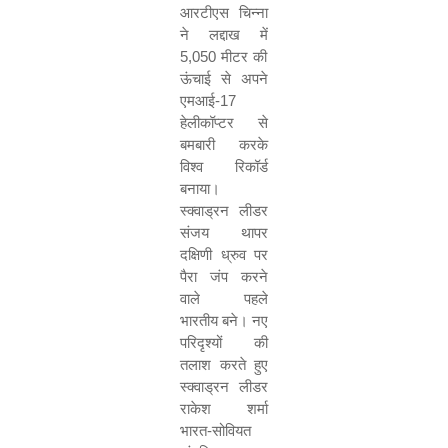
आरटीएस चिन्ना
ने लद्दाख में
5,050
मीटर की
ऊंचाई से अपने
एमआई-
17
हेलीकॉप्टर से
बमबारी करके
विश्व रिकॉर्ड
बनाया।
स्क्वाड्रन लीडर
संजय थापर
दक्षिणी ध्रुव पर
पैरा जंप करने
वाले पहले
भारतीय बने। नए
परिदृश्‍यों की
तलाश करते हुए
स्क्वाड्रन लीडर
राकेश शर्मा
भारत-सोवियत