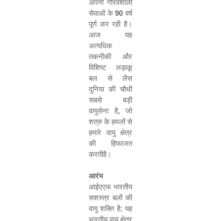
अपनी गौरवशाली
सेवाओं के
90
वर्ष
पूर्ण कर रही है।
आज
यह
अत्यधिक
तकनीकी
और
विशिष्ट
लड़ाकू
बल से लैस
दुनिया
की
चौथी
सबसे
बड़ी
वायुसेना
है
,
जो
शत्रु
के
हमलों
से
हमारे वायु क्षेत्र
की हिफाजत
करतीहै।
आरंभ
आईएएफ भारतीय
सशस्त्र बलों की
वायु शक्ति है
;
यह
भारतीय वायु क्षेत्र