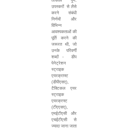
तत्काल पुन:
उपस्‍करों
से लैसे
करने संबंधी
निर्णयों और
विभिन्न
आवश्यकताओं की
पूर्ति करने की
जरूरत थी
,
जो
उनके परिवर्णी
शब्दों -
डीप
पेनेट्रेशन
स्ट्राइक
एयरक्राफ्ट
(डीपीएसए
),
टैक्टिकल एयर
स्ट्राइक
एयरक्रफ्ट
(टीएएसए
),
एमईटीएसी और
एचईटीएसी से
ज्‍यादा जाना जाता