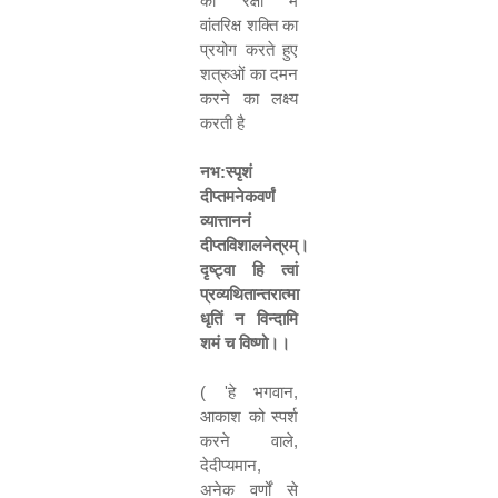
की रक्षा में
वांतरिक्ष शक्ति का
प्रयोग करते हुए
शत्रुओं का दमन
करने का लक्ष्य
करती है
नभ
:
स्पृशं
दीप्तमनेकवर्णं
व्यात्ताननं
दीप्तविशालनेत्रम्।
दृष्ट्वा
हि
त्वां
प्रव्यथितान्तरात्मा
धृतिं
न
विन्दामि
शमं
च
विष्णो।।
( '
हे भगवान
,
आकाश को स्पर्श
करने वाले
,
देदीप्यमान
,
अनेक वर्णों से