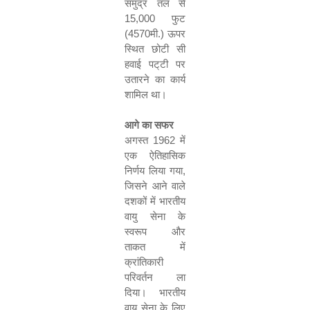
समुद्र तल से
15,000
फुट
(
4570
मी.) ऊपर
स्थित छोटी सी
हवाई पट्‌टी पर
उतारने का कार्य
शामिल था।
आगे का सफर
अगस्त
1962
में
एक ऐतिहासिक
निर्णय लिया गया
,
जिसने आने वाले
दशकों में भारतीय
वायु सेना के
स्‍वरूप
और
ताकत में
क्रांतिकारी
परिवर्तन ला
दिया। भारतीय
वायु सेना के लिए