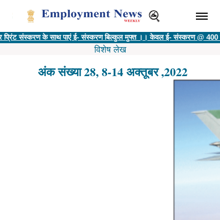
संस्करण के साथ पाएं ई- संस्करण बिल्कुल मुफ्त ।। केवल ई- संस्करण @ 400 रु ||
विज्ञ
विशेष लेख
अंक संख्या 28, 8-14 अक्तूबर ,2022