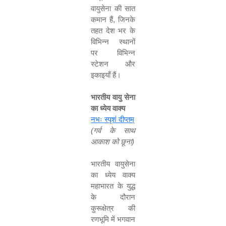
वायुसेना की सात
कमान हैं
,
जिनके
तहत देश भर के
विभिन्न स्थानों
पर विभिन्न
स्टेशन और
इकाइयाँ हैं।
भारतीय वायु सेना
का ध्‍येय वाक्‍य
नभः स्पृशं दीप्तम्
(
गर्व
के
साथ
आकाश
को
छूना
)
भारतीय वायुसेना
का ध्‍येय वाक्‍य
महाभारत के युद्ध
के दौरान
कुरूक्षेत्र की
रणभूमि में भगवान