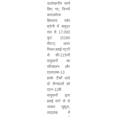
उल्लेखनीय कार्य
किए गए
,
जिनमें
काराकोरम
हिमालय पर्वत
श्रेणी में समुद्र
तल से
17,000
फुट (
5180
मीटर) ऊपर
स्थित हवाई पट्टी
से सी-
119
जी
वायुयानों का
परिचालन और
एएमएक्स-
13
हल्के टैंकों वाले
दो सैन्यदलों को
एएन-
12
बी
वायुयानों द्वारा
हवाई मार्ग से ले
जाकर चुशुल
,
लद्‌दाख में