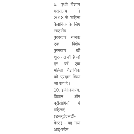
9.
पृथ्वी विज्ञान
मंत्रालय ने
2018
से
'
महिला
वैज्ञानिक के लिए
राष्ट्रीय
पुरस्कार
'
नामक
एक विशेष
पुरस्कार की
शुरुआत की है जो
हर वर्ष एक
महिला वैज्ञानिक
को प्रदान किया
जा रहा है।
10.
इंजीनियरिंग
,
विज्ञान और
प्रौद्योगिकी में
महिलाएं
(डब्‍ल्‍यूईएसटी-
वेस्‍ट) - यह नया
आई-स्‍टेम