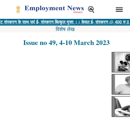
 के साथ पाएं ई- संस्करण बिल्कुल मुफ्त ।। केवल ई- संस्करण @ 400 रु ||
विज्ञापनदाता 
विशेष लेख
Issue no 49, 4-10 March 2023